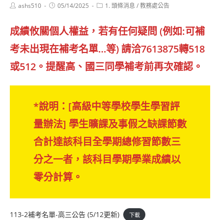
Post
Post
Post
ashs510
05/14/2025
1. 頭條消息
/
教務處公告
author:
published:
category:
成績攸關個人權益，若有任何疑問 (例如:可補
考未出現在補考名單…等) 請洽7613875轉518
或512。提醒高、國三同學補考前再次確認。
*說明：[高級中等學校學生學習評
量辦法] 學生曠課及事假之缺課節數
合計達該科目全學期總修習節數三
分之一者，該科目學期學業成績以
零分計算。
113-2補考名單-高三公告 (5/12更新)
下載