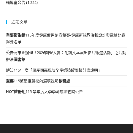
輔導室公告
(1,222)
近期文章
重要
衛生組
115年度健康促進創意競賽-健康新視界海報設計與電繪比賽
得獎名單
公告
高市圖辦理「2026朗聲大賞：朗讀文本演出影片徵選活動」之活動
辦法
圖書館
轉知115年 度「周產期高風險孕產婦追蹤關懷計畫說明」
重要
115繁星推薦校內選填說明
教務處
HOT
註冊組
115 學年度大學學測成績查詢公告