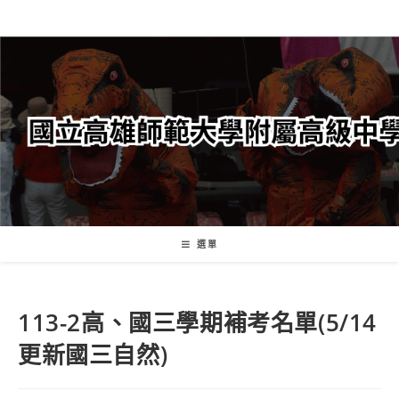
跳
轉
至
主
要
內
容
選單
113-2高、國三學期補考名單(5/14
更新國三自然)