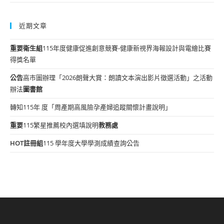
近期文章
重要
衛生組
115年度健康促進創意競賽-健康新視界海報設計與電繪比賽
得獎名單
公告
高市圖辦理「2026朗聲大賞：朗讀文本演出影片徵選活動」之活動
辦法
圖書館
轉知115年 度「周產期高風險孕產婦追蹤關懷計畫說明」
重要
115繁星推薦校內選填說明
教務處
HOT
註冊組
115 學年度大學學測成績查詢公告