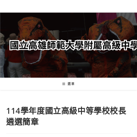
跳
轉
至
主
要
內
容
選單
114學年度國立高級中等學校校長
遴選簡章