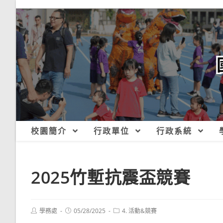
跳
轉
至
主
要
內
容
校園簡介
行政單位
行政系統
2025竹塹抗震盃競賽
Post
Post
Post
學務處
05/28/2025
4. 活動&競賽
author:
published:
category: