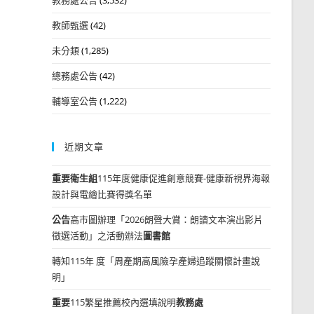
教師甄選
(42)
未分類
(1,285)
總務處公告
(42)
輔導室公告
(1,222)
近期文章
重要
衛生組
115年度健康促進創意競賽-健康新視界海報
設計與電繪比賽得獎名單
公告
高市圖辦理「2026朗聲大賞：朗讀文本演出影片
徵選活動」之活動辦法
圖書館
轉知115年 度「周產期高風險孕產婦追蹤關懷計畫說
明」
重要
115繁星推薦校內選填說明
教務處