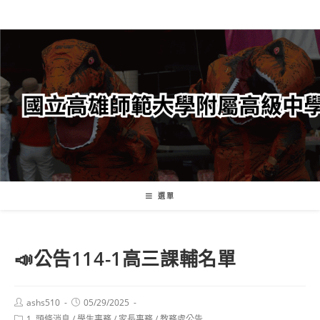
跳
轉
至
主
要
內
容
選單
📣公告114-1高三課輔名單
Post
Post
ashs510
05/29/2025
author:
published:
Post
1. 頭條消息
/
學生事務
/
家長事務
/
教務處公告