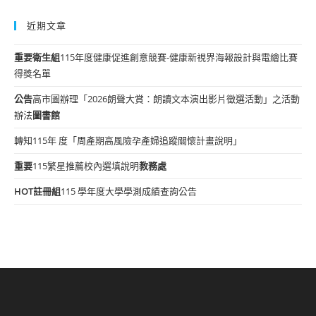
近期文章
重要
衛生組
115年度健康促進創意競賽-健康新視界海報設計與電繪比賽
得獎名單
公告
高市圖辦理「2026朗聲大賞：朗讀文本演出影片徵選活動」之活動
辦法
圖書館
轉知115年 度「周產期高風險孕產婦追蹤關懷計畫說明」
重要
115繁星推薦校內選填說明
教務處
HOT
註冊組
115 學年度大學學測成績查詢公告