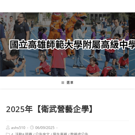
跳
轉
至
主
要
內
容
選單
2025年【衛武營藝企學】
Post
Post
ashs510
06/09/2025
author:
published:
Post
4. 活動&競賽
/
公告來文
/
學生事務
/
教務處公告