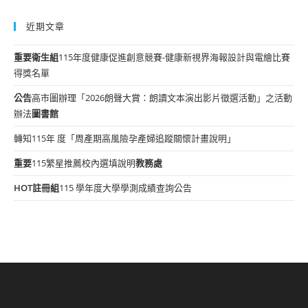
近期文章
重要
衛生組
115年度健康促進創意競賽-健康新視界海報設計與電繪比賽
得獎名單
公告
高市圖辦理「2026朗聲大賞：朗讀文本演出影片徵選活動」之活動
辦法
圖書館
轉知115年 度「周產期高風險孕產婦追蹤關懷計畫說明」
重要
115繁星推薦校內選填說明
教務處
HOT
註冊組
115 學年度大學學測成績查詢公告