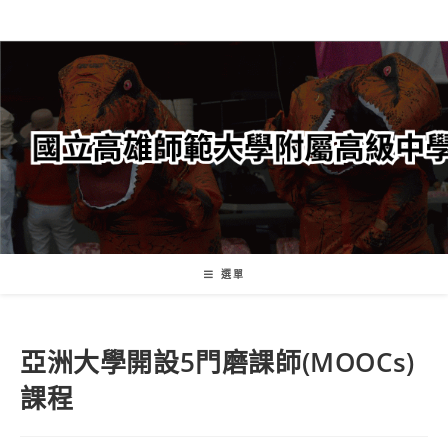
跳
轉
至
主
要
內
容
選單
亞洲大學開設5門磨課師(MOOCs)
課程