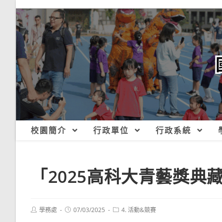
跳
轉
至
主
要
內
容
校園簡介
行政單位
行政系統
「2025高科大青藝獎典
Post
Post
Post
學務處
07/03/2025
4. 活動&競賽
author:
published:
category: