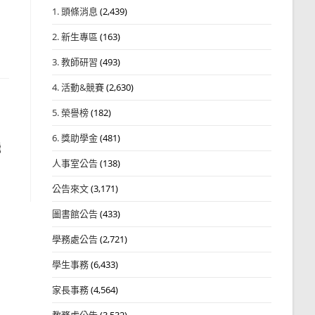
1. 頭條消息
(2,439)
2. 新生專區
(163)
3. 教師研習
(493)
4. 活動&競賽
(2,630)
5. 榮譽榜
(182)
6. 獎助學金
(481)
飛
人事室公告
(138)
公告來文
(3,171)
圖書館公告
(433)
學務處公告
(2,721)
學生事務
(6,433)
家長事務
(4,564)
教務處公告
(3,532)