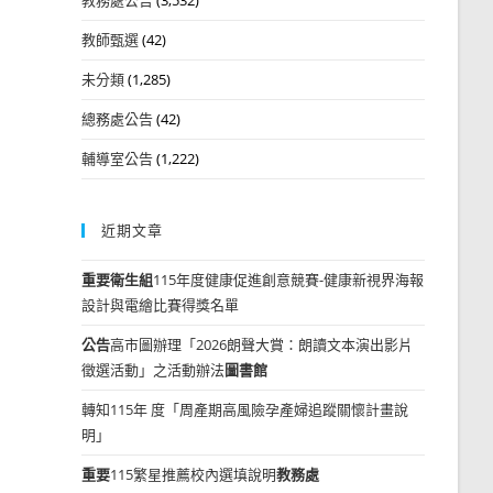
教師甄選
(42)
未分類
(1,285)
總務處公告
(42)
輔導室公告
(1,222)
近期文章
重要
衛生組
115年度健康促進創意競賽-健康新視界海報
設計與電繪比賽得獎名單
公告
高市圖辦理「2026朗聲大賞：朗讀文本演出影片
徵選活動」之活動辦法
圖書館
轉知115年 度「周產期高風險孕產婦追蹤關懷計畫說
明」
重要
115繁星推薦校內選填說明
教務處