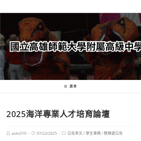
跳
轉
至
主
要
內
容
選單
2025海洋專業人才培育論壇
Post
Post
Post
ashs510
07/22/2025
公告來文
/
學生事務
/
教務處公告
author:
published:
category: