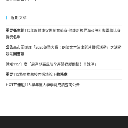
近期文章
重要
衛生組
115年度健康促進創意競賽-健康新視界海報設計與電繪比賽
得獎名單
公告
高市圖辦理「2026朗聲大賞：朗讀文本演出影片徵選活動」之活動
辦法
圖書館
轉知115年 度「周產期高風險孕產婦追蹤關懷計畫說明」
重要
115繁星推薦校內選填說明
教務處
HOT
註冊組
115 學年度大學學測成績查詢公告