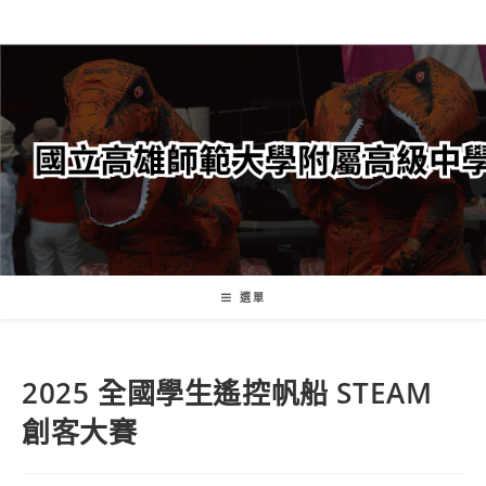
跳
轉
至
主
要
內
容
選單
2025 全國學生遙控帆船 STEAM
創客大賽