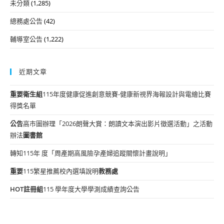
未分類
(1,285)
總務處公告
(42)
輔導室公告
(1,222)
近期文章
重要
衛生組
115年度健康促進創意競賽-健康新視界海報設計與電繪比賽
得獎名單
公告
高市圖辦理「2026朗聲大賞：朗讀文本演出影片徵選活動」之活動
辦法
圖書館
轉知115年 度「周產期高風險孕產婦追蹤關懷計畫說明」
重要
115繁星推薦校內選填說明
教務處
HOT
註冊組
115 學年度大學學測成績查詢公告