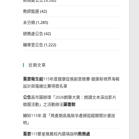
教師甄選
(42)
未分類
(1,285)
總務處公告
(42)
輔導室公告
(1,222)
近期文章
重要
衛生組
115年度健康促進創意競賽-健康新視界海報
設計與電繪比賽得獎名單
公告
高市圖辦理「2026朗聲大賞：朗讀文本演出影片
徵選活動」之活動辦法
圖書館
轉知115年 度「周產期高風險孕產婦追蹤關懷計畫說
明」
重要
115繁星推薦校內選填說明
教務處