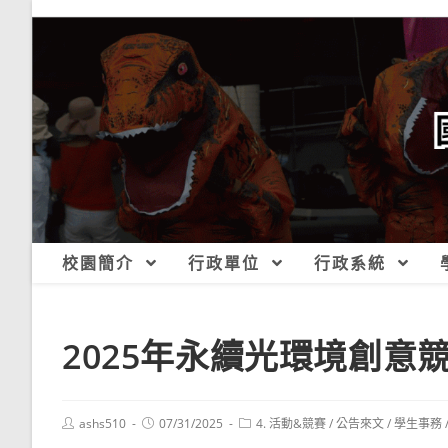
跳
轉
至
主
要
內
容
校園簡介
行政單位
行政系統
2025年永續光環境創意
Post
Post
Post
ashs510
07/31/2025
4. 活動&競賽
/
公告來文
/
學生事務
author:
published:
category: