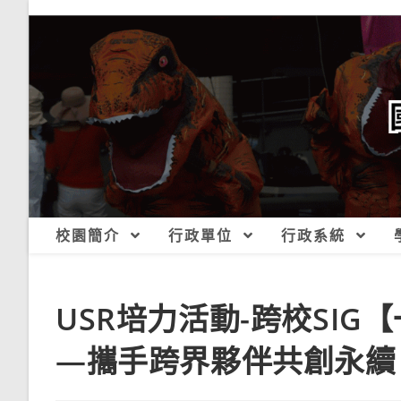
跳
轉
至
主
要
內
容
校園簡介
行政單位
行政系統
USR培力活動-跨校SI
—攜手跨界夥伴共創永續