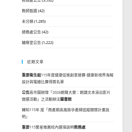
教師甄選
(42)
未分類
(1,285)
總務處公告
(42)
輔導室公告
(1,222)
近期文章
重要
衛生組
115年度健康促進創意競賽-健康新視界海報
設計與電繪比賽得獎名單
公告
高市圖辦理「2026朗聲大賞：朗讀文本演出影片
徵選活動」之活動辦法
圖書館
轉知115年 度「周產期高風險孕產婦追蹤關懷計畫說
明」
重要
115繁星推薦校內選填說明
教務處