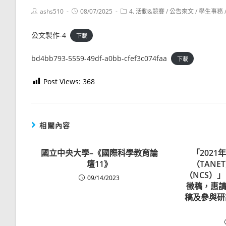
Post
Post
Post
ashs510
08/07/2025
4. 活動&競賽
/
公告來文
/
學生事務
author:
published:
category:
公文製作-4
下載
bd4bb793-5559-49df-a0bb-cfef3c074faa
下載
Post Views:
368
相關內容
國立中央大學–《國際科學教育論
「202
壇11》
（TAN
（NCS）
09/14/2023
徵稿，惠請
稿及參與研