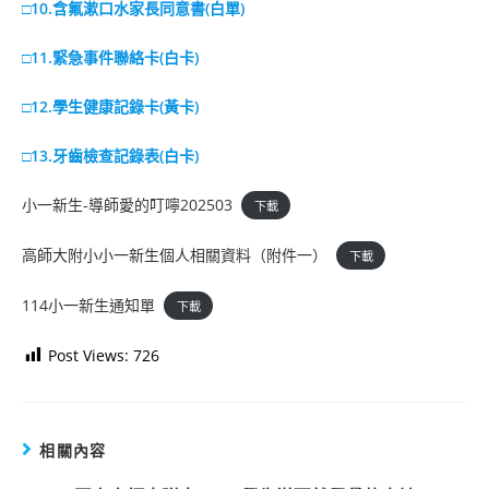
□10.含氟漱口水家長同意書(白單)
□11.緊急事件聯絡卡(白卡)
□12.學生健康記錄卡(黃卡)
□13.牙齒檢查記錄表(白卡)
小一新生-導師愛的叮嚀202503
下載
高師大附小小一新生個人相關資料（附件一）
下載
114小一新生通知單
下載
Post Views:
726
相關內容