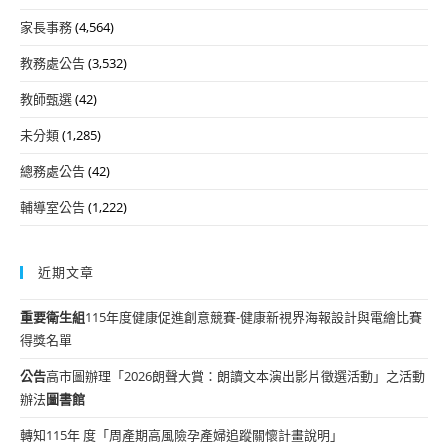
家長事務
(4,564)
教務處公告
(3,532)
教師甄選
(42)
未分類
(1,285)
總務處公告
(42)
輔導室公告
(1,222)
近期文章
重要
衛生組
115年度健康促進創意競賽-健康新視界海報設計與電繪比賽
得獎名單
公告
高市圖辦理「2026朗聲大賞：朗讀文本演出影片徵選活動」之活動
辦法
圖書館
轉知115年 度「周產期高風險孕產婦追蹤關懷計畫說明」