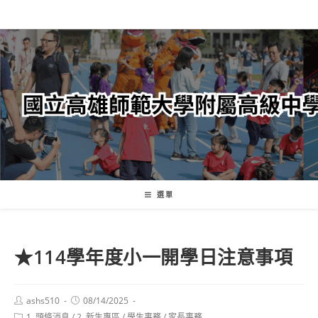
跳
轉
至
主
要
內
容
選單
★114學年度小一開學日注意事項
Post
Post
ashs510
08/14/2025
author:
published:
Post
1. 頭條消息
/
2. 新生專區
/
學生事務
/
家長事務