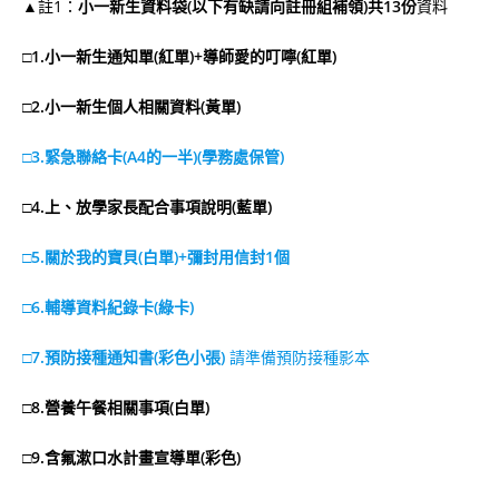
▲註1：
小一新生資料袋(以下有缺請向註冊組補領)共13份
資料
□1.小一新生通知單(紅單)+導師愛的叮嚀(紅單)
□2.小一新生個人相關資料(黃單)
□3.緊急聯絡卡(A4的一半)(學務處保管)
□4.上、放學家長配合事項說明(藍單)
□5.關於我的寶貝(白單)+彌封用信封1個
□6.輔導資料紀錄卡(綠卡)
□7.預防接種通知書(彩色小張)
請準備預防接種影本
□8.營養午餐相關事項(白單)
□9.含氟漱口水計畫宣導單(彩色)