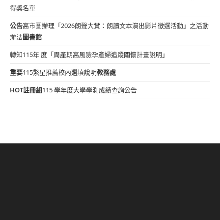
得獎名單
公告
高市圖辦理「2026朗聲大賞：朗讀文本演出影片徵選活動」之活動
辦法
圖書館
轉知115年 度「周產期高風險孕產婦追蹤關懷計畫說明」
重要
115繁星推薦校內選填說明
教務處
HOT
註冊組
115 學年度大學學測成績查詢公告