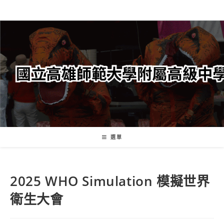
跳
轉
至
主
要
內
容
選單
2025 WHO Simulation 模擬世界
衛生大會