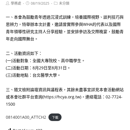
Post
Post
Post
學務處
08/19/2025
未分類
author:
published:
category:
一、本會為鼓勵青年透過沉浸式訓練，培養國際視野、談判技巧與
思辨力，特舉辦本次計畫，邀請曾實際參與WHA的代表以及國際
青年領導性研究主持人分享經驗，並安排參訪及交際晚宴，鼓勵青
年走向國際舞台。
二、活動資訊如下：
(一)活動對象：全國大專院校、高中職學生。
(二)活動日期：8月29日至8月31日。
(三)活動地點：台北醫學大學。
三、隨文檢附論壇資訊與議程表，其餘未盡事宜詳見本會活動網站
或本會社群平台查詢(https://hcya.org.tw)，連絡電話：02-7724-
1500
0814001A00_ATTCH2
下載