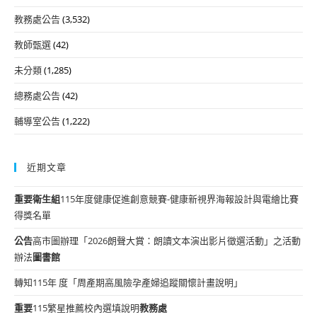
教務處公告
(3,532)
教師甄選
(42)
未分類
(1,285)
總務處公告
(42)
輔導室公告
(1,222)
近期文章
重要
衛生組
115年度健康促進創意競賽-健康新視界海報設計與電繪比賽
得獎名單
公告
高市圖辦理「2026朗聲大賞：朗讀文本演出影片徵選活動」之活動
辦法
圖書館
轉知115年 度「周產期高風險孕產婦追蹤關懷計畫說明」
重要
115繁星推薦校內選填說明
教務處