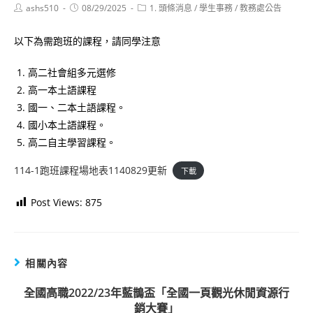
Post
Post
Post
ashs510
08/29/2025
1. 頭條消息
/
學生事務
/
教務處公告
author:
published:
category:
以下為需跑班的課程，請同學注意
高二社會組多元選修
高一本土語課程
國一、二本土語課程。
國小本土語課程。
高二自主學習課程。
114-1跑班課程場地表1140829更新
下載
Post Views:
875
相關內容
全國高職2022/23年藍鵲盃「全國一頁觀光休閒資源行
銷大賽」