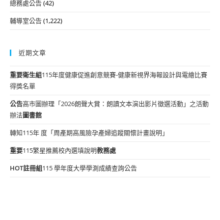
總務處公告
(42)
輔導室公告
(1,222)
近期文章
重要
衛生組
115年度健康促進創意競賽-健康新視界海報設計與電繪比賽
得獎名單
公告
高市圖辦理「2026朗聲大賞：朗讀文本演出影片徵選活動」之活動
辦法
圖書館
轉知115年 度「周產期高風險孕產婦追蹤關懷計畫說明」
重要
115繁星推薦校內選填說明
教務處
HOT
註冊組
115 學年度大學學測成績查詢公告