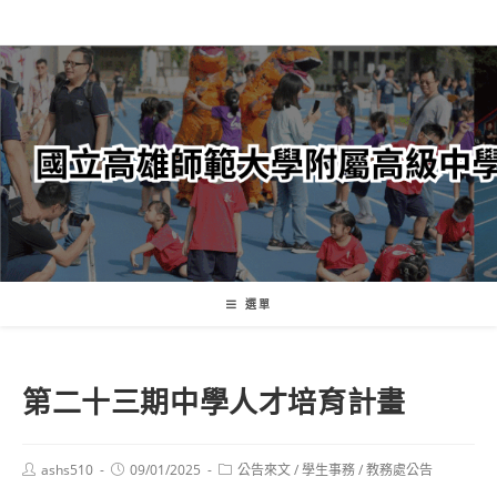
跳
轉
至
主
要
內
容
選單
第二十三期中學人才培育計畫
Post
Post
Post
ashs510
09/01/2025
公告來文
/
學生事務
/
教務處公告
author:
published:
category: