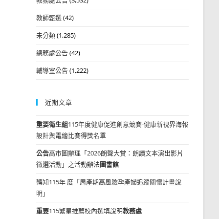
教師甄選
(42)
未分類
(1,285)
總務處公告
(42)
輔導室公告
(1,222)
近期文章
重要
衛生組
115年度健康促進創意競賽-健康新視界海報
設計與電繪比賽得獎名單
公告
高市圖辦理「2026朗聲大賞：朗讀文本演出影片
徵選活動」之活動辦法
圖書館
轉知115年 度「周產期高風險孕產婦追蹤關懷計畫說
明」
重要
115繁星推薦校內選填說明
教務處