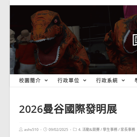
跳
轉
至
主
要
內
容
校園簡介
行政單位
行政系統
2026曼谷國際發明展
Post
Post
Post
ashs510
09/02/2025
4. 活動&競賽
/
學生事務
/
家長事務
author:
published:
category: