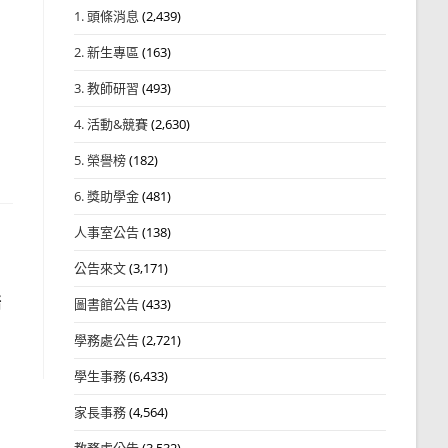
1. 頭條消息
(2,439)
2. 新生專區
(163)
3. 教師研習
(493)
4. 活動&競賽
(2,630)
5. 榮譽榜
(182)
6. 獎助學金
(481)
人事室公告
(138)
公告來文
(3,171)
焙
圖書館公告
(433)
學務處公告
(2,721)
學生事務
(6,433)
家長事務
(4,564)
教務處公告
(3,532)