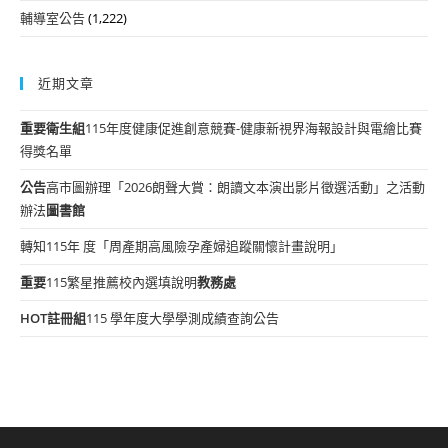
輔導室公告
(1,222)
近期文章
重要
衛生組
115年度健康促進創意競賽-健康新視界海報設計與電繪比賽
得獎名單
公告
高市圖辦理「2026朗聲大賞：朗讀文本演出影片徵選活動」之活動
辦法
圖書館
轉知115年 度「周產期高風險孕產婦追蹤關懷計畫說明」
重要
115繁星推薦校內選填說明
教務處
HOT
註冊組
115 學年度大學學測成績查詢公告