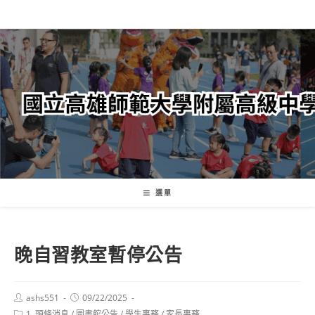
跳
轉
至
主
要
內
容
選單
晚自習教室暫停公告
Post
Post
ashs551
09/22/2025
author:
published:
Post
1. 頭條消息
/
圖書館公告
/
學生事務
/
家長事務