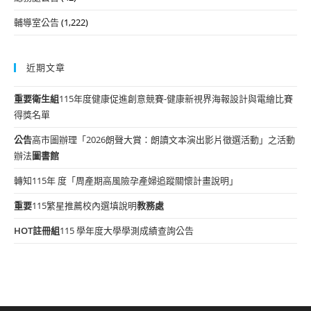
輔導室公告
(1,222)
近期文章
重要
衛生組
115年度健康促進創意競賽-健康新視界海報設計與電繪比賽
得獎名單
公告
高市圖辦理「2026朗聲大賞：朗讀文本演出影片徵選活動」之活動
辦法
圖書館
轉知115年 度「周產期高風險孕產婦追蹤關懷計畫說明」
重要
115繁星推薦校內選填說明
教務處
HOT
註冊組
115 學年度大學學測成績查詢公告