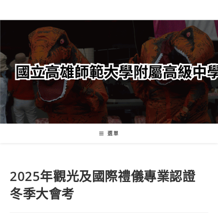
跳
轉
至
主
要
內
容
選單
2025年觀光及國際禮儀專業認證
冬季大會考