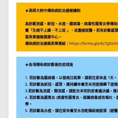
★
高師大附中傳染病防治通報機制
為防範流感、新冠、水痘、腸病毒、病毒性腸胃炎等傳染
實「生病不上課、不上班 」，並盡速就醫。若有診斷感
寫表單通報健康中心。
傳染病防治通報表單連結：
https://forms.gle/kz7gDz
★
各項傳染病診斷後防疫措施
1. 若診斷為腸病毒，以發病日起算，請假在家休息 7天。
2. 若診斷為新冠、感冒，應持續休養至未用退燒藥下退燒
3.若診斷為流感、類流感，請配合本校防疫會議決議，應
4. 若診斷為腸胃炎 (病毒性腸胃炎、諾羅病毒或有嘔吐、
學。
5. 若診斷為水痘，請在家休養至水泡乾燥結痂脫落（經