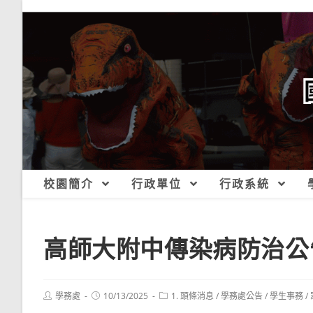
跳
轉
至
主
要
內
容
校園簡介
行政單位
行政系統
高師大附中傳染病防治公告(1
Post
Post
Post
學務處
10/13/2025
1. 頭條消息
/
學務處公告
/
學生事務
/
author:
published:
category: