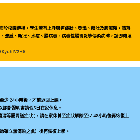
病於校園傳播，學生若有上呼吸道症狀、發燒、嘔吐及腹瀉時，請落
冒、流感、新冠、水痘、腸病毒、病毒性腸胃炎等傳染病時，請即時填
HHKyohfV2H6
至少 24小時後，才能返回上課。
以診斷證明書請假5日在家休息
。
腹瀉等腸胃道症狀 )，請在家休養至症狀解除至少 48小時後再恢復上
醫師確立無傳染之虞）後再恢復上學。