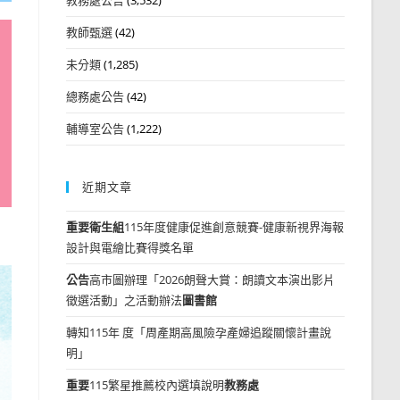
教師甄選
(42)
未分類
(1,285)
總務處公告
(42)
輔導室公告
(1,222)
近期文章
重要
衛生組
115年度健康促進創意競賽-健康新視界海報
設計與電繪比賽得獎名單
公告
高市圖辦理「2026朗聲大賞：朗讀文本演出影片
徵選活動」之活動辦法
圖書館
轉知115年 度「周產期高風險孕產婦追蹤關懷計畫說
明」
重要
115繁星推薦校內選填說明
教務處