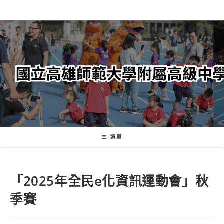
跳
轉
至
主
要
內
容
選單
「2025年全民e化資訊運動會」秋
季賽