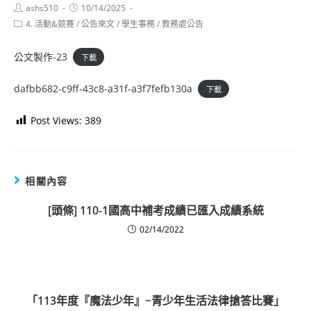
Post
Post
ashs510
10/14/2025
author:
published:
Post
4. 活動&競賽
/
公告來文
/
學生事務
/
教務處公告
category:
公文製作-23
下載
dafbb682-c9ff-43c8-a31f-a3f7fefb130a
下載
Post Views:
389
相關內容
[頭條] 110-1國高中補考成績已匯入成績系統
02/14/2022
「113年度『魔法少年』~青少年生活法律搶答比賽」