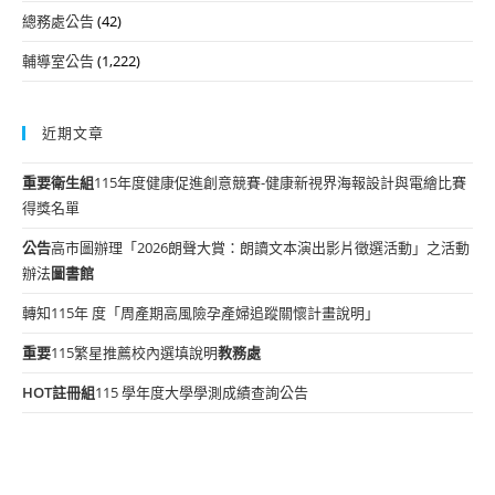
總務處公告
(42)
輔導室公告
(1,222)
近期文章
重要
衛生組
115年度健康促進創意競賽-健康新視界海報設計與電繪比賽
得獎名單
公告
高市圖辦理「2026朗聲大賞：朗讀文本演出影片徵選活動」之活動
辦法
圖書館
轉知115年 度「周產期高風險孕產婦追蹤關懷計畫說明」
重要
115繁星推薦校內選填說明
教務處
HOT
註冊組
115 學年度大學學測成績查詢公告