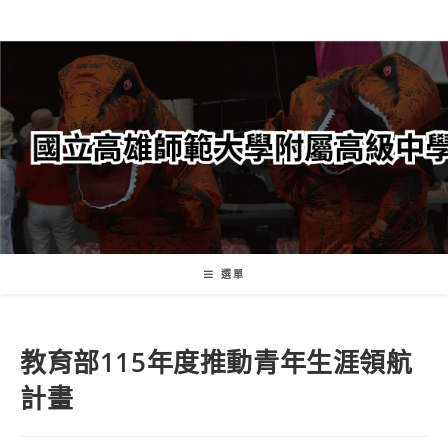
跳
轉
至
主
要
內
容
選單
教育部115年度推動青年生涯領航
計畫