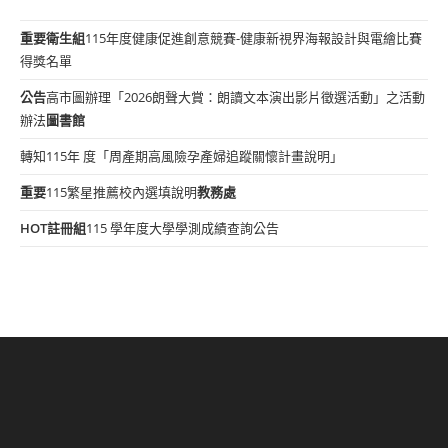
重要
衛生組
115年度健康促進創意競賽-健康新視界海報設計與電繪比賽
得獎名單
公告
高市圖辦理「2026朗聲大賞：朗讀文本演出影片徵選活動」之活動
辦法
圖書館
轉知115年 度「周產期高風險孕產婦追蹤關懷計畫說明」
重要
115繁星推薦校內選填說明
教務處
HOT
註冊組
115 學年度大學學測成績查詢公告