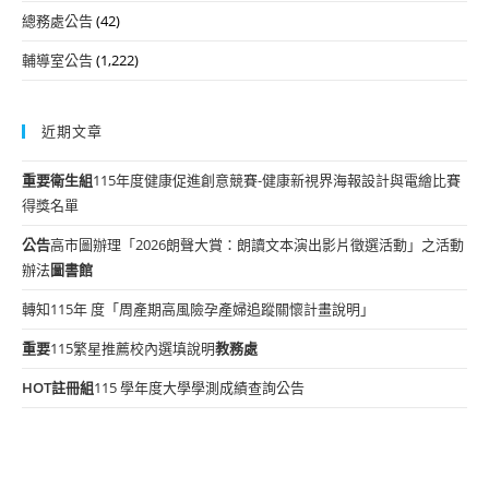
總務處公告
(42)
輔導室公告
(1,222)
近期文章
重要
衛生組
115年度健康促進創意競賽-健康新視界海報設計與電繪比賽
得獎名單
公告
高市圖辦理「2026朗聲大賞：朗讀文本演出影片徵選活動」之活動
辦法
圖書館
轉知115年 度「周產期高風險孕產婦追蹤關懷計畫說明」
重要
115繁星推薦校內選填說明
教務處
HOT
註冊組
115 學年度大學學測成績查詢公告