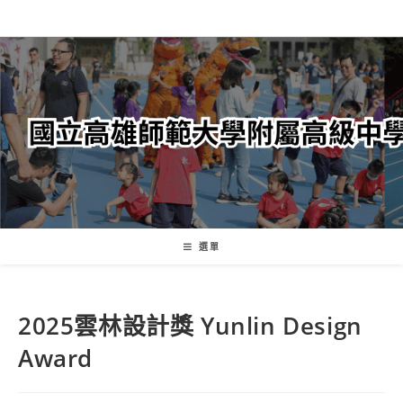
跳
轉
至
主
要
內
容
選單
2025雲林設計獎 Yunlin Design
Award