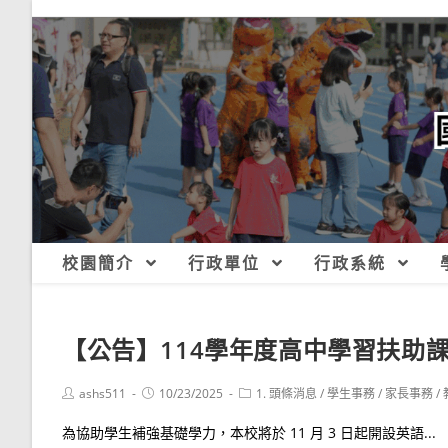
跳
轉
至
主
要
內
容
校園簡介
行政單位
行政系統
【公告】114學年度高中學習扶助
Post
Post
Post
ashs511
10/23/2025
1. 頭條消息
/
學生事務
/
家長事務
/
author:
published:
category:
為協助學生補強基礎學力，本校將於 11 月 3 日起開設英語...