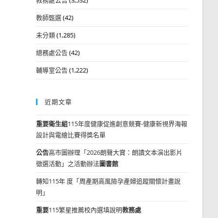
教師甄選
(42)
未分類
(1,285)
總務處公告
(42)
輔導室公告
(1,222)
近期文章
重要
衛生組
115年度健康促進創意競賽-健康新視界海報
設計與電繪比賽得獎名單
公告
高市圖辦理「2026朗聲大賞：朗讀文本演出影片
徵選活動」之活動辦法
圖書館
轉知115年 度「周產期高風險孕產婦追蹤關懷計畫說
明」
重要
115繁星推薦校內選填說明
教務處