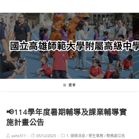
跳
轉
至
主
要
內
容
選單
📢114學年度暑期輔導及課業輔導實
施計畫公告
Post
Post
Post
ashs511
05/12/2025
1. 頭條消息
/
學生事務
/
教務處公告