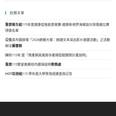
近期文章
重要
衛生組
115年度健康促進創意競賽-健康新視界海報設計與電繪比賽
得獎名單
公告
高市圖辦理「2026朗聲大賞：朗讀文本演出影片徵選活動」之活動
辦法
圖書館
轉知115年 度「周產期高風險孕產婦追蹤關懷計畫說明」
重要
115繁星推薦校內選填說明
教務處
HOT
註冊組
115 學年度大學學測成績查詢公告