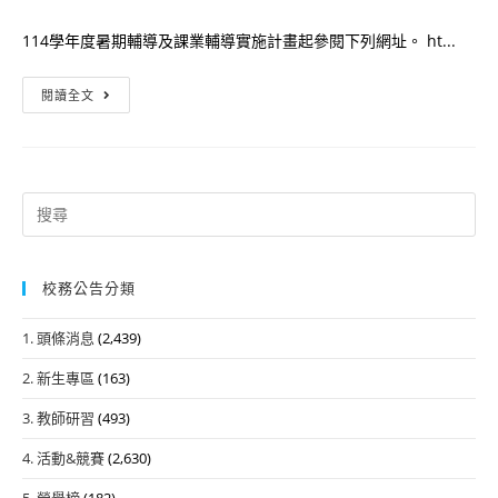
author:
published:
category:
114學年度暑期輔導及課業輔導實施計畫起參閱下列網址。 ht...
📢
閱讀全文
114
學
年
度
Search
暑
for:
期
輔
校務公告分類
導
1. 頭條消息
(2,439)
及
課
2. 新生專區
(163)
業
3. 教師研習
(493)
輔
導
4. 活動&競賽
(2,630)
實
5. 榮譽榜
(182)