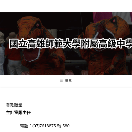
跳
轉
至
主
要
內
容
選單
業務職掌:
主計室鄭主任
電話：(07)7613875 轉 580