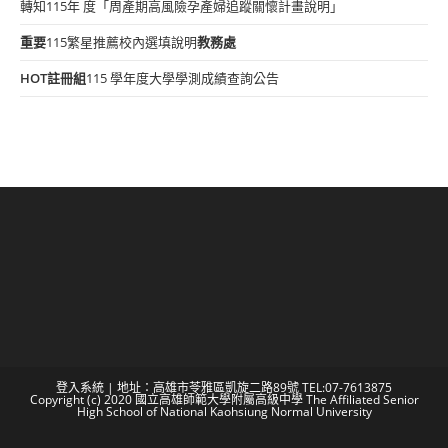
轉知115年 度「周產期高風險孕產婦追蹤關懷計畫說明」
重要
115繁星推薦校內選填說明
教務處
HOT
註冊組
115 學年度大學學測成績查詢公告
登入系統
| 地址：高雄市苓雅區凱旋二路89號 TEL:07-7613875
Copyright (c) 2020 國立高雄師範大學附屬高級中學 The Affiliated Senior
High School of National Kaohsiung Normal University