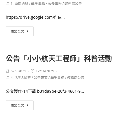
author:
published:
Post
1. 頭條消息
/
學生事務
/
家長事務
/
教務處公告
category:
https://drive.google.com/file/...
重
閱讀全文
要
115
繁
公告
「小小航天工程師」科普活動
星
推
Post
Post
nknush21
12/16/2025
薦
author:
published:
Post
4. 活動&競賽
/
公告來文
/
學生事務
/
教務處公告
校
category:
內
公文製作-14下載 b31da9be-20f3-4661-9...
選
填
公
閱讀全文
說
告
明
「小
教
小