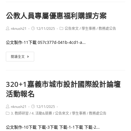
魔
法
公教人員專屬優惠福利購課方案
賦
能：
Post
Post
Post
nknush21
12/11/2025
公告來文
/
學生事務
/
教務處公告
打
author:
published:
category:
造
公文製作-11下載 057c377d-041b-4cd1-a...
高
效
公
閱讀全文
率
教
的
人
未
員
來
320+1嘉義市城市設計國際設計論壇
專
教
活動報名
屬
室
優
研
惠
Post
Post
nknush21
12/11/2025
author:
published:
習
Post
3. 教師研習
/
4. 活動&競賽
福
/
公告來文
/
學生事務
/
教務處公告
category:
利
公文製作-10下載 下載-3下載 下載-1-1下載 下載-2...
購