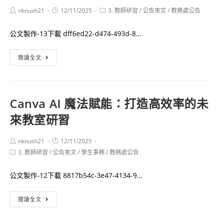
競
Post
Post
詢
Post
nknush21
12/11/2025
3. 教師研習
/
公告來文
/
教務處公告
賽
author:
published:
category:
通
動
公文製作-13下載 dff6ed22-d474-493d-8...
知
態
賽
線
閱讀全文
賽
上
程
「語
文
Canva AI 魔法賦能：打造高效率的未
教
來教室研習
育
國
際
Post
Post
nknush21
12/11/2025
author:
published:
Post
3. 教師研習
/
公告來文
論
/
學生事務
/
教務處公告
category:
壇」
公文製作-12下載 8817b54c-3e47-4134-9...
Canva
閱讀全文
AI