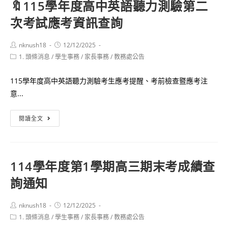
🔖115學年度高中英語聽力測驗第二
務
航
處
次考試應考資訊查詢
天
工
程
Post
Post
nknush18
12/12/2025
author:
published:
Post
1. 頭條消息
/
學生事務
師」
/
家長事務
/
教務處公告
category:
科
115學年度高中英語聽力測驗考生應考提醒、考前檢查暨應考注
普
意...
活
動
🔖
閱讀全文
115
學
年
114學年度第1學期高三期末考成績查
度
詢通知
高
中
英
Post
Post
nknush18
12/12/2025
author:
published:
Post
1. 頭條消息
/
學生事務
語
/
家長事務
/
教務處公告
category: