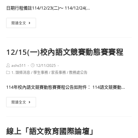
聽
日期行程備註114/12/23(二)～ 114/12/24(...
力
測
114
閱讀全文
驗
學
第
年
二
度
次
12/15(一)校內語文競賽動態賽賽程
第
考
1
試
Post
Post
ashs511
12/11/2025
學
author:
published:
應
Post
1. 頭條消息
/
學生事務
/
家長事務
/
教務處公告
期
category:
考
高
資
114年校內語文競賽動態賽賽程公告如附件： 114語文競賽動...
三
訊
期
12/15(一)
查
閱讀全文
末
校
詢
考
內
成
語
線上「語文教育國際論壇」
績
文
查