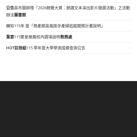
公告
高市圖辦理「2026朗聲大賞：朗讀文本演出影片徵選活動」之活動
辦法
圖書館
轉知115年 度「周產期高風險孕產婦追蹤關懷計畫說明」
重要
115繁星推薦校內選填說明
教務處
HOT
註冊組
115 學年度大學學測成績查詢公告