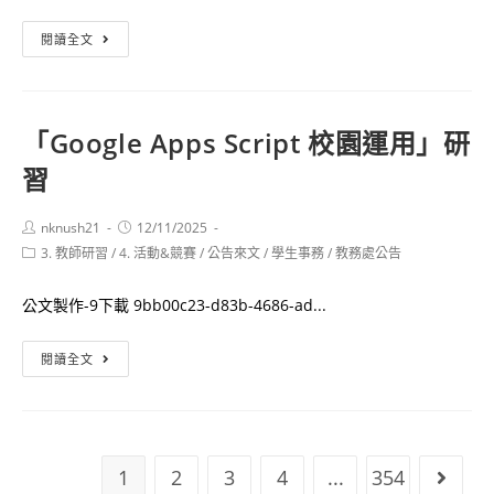
課
320+1
閱讀全文
方
嘉
案
義
市
「Google Apps Script 校園運用」研
城
習
市
設
計
Post
Post
nknush21
12/11/2025
author:
published:
Post
3. 教師研習
/
4. 活動&競賽
國
/
公告來文
/
學生事務
/
教務處公告
category:
際
公文製作-9下載 9bb00c23-d83b-4686-ad...
設
計
「Google
閱讀全文
論
Apps
壇
Script
活
校
動
園
1
報
2
3
4
...
354
Go to
運