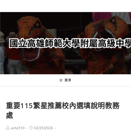
跳
轉
至
主
要
內
容
選單
重要
115繁星推薦校內選填說明
教務
處
Post
Post
ashs510
02/25/2026