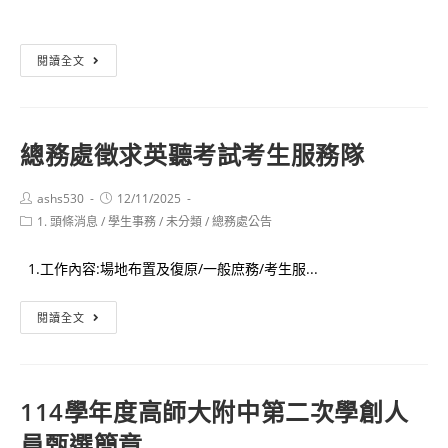
author:
published:
category:
榮
閱讀全文
譽
114
學
總務處徵求英聽考試考生服務隊
年
度
Post
Post
ashs530
12/11/2025
本
author:
published:
Post
1. 頭條消息
/
學生事務
/
未分類
/
總務處公告
校
category:
獲
1.工作內容:場地布置及復原/一般庶務/考生服...
全
國
總
閱讀全文
及
務
高
處
雄
徵
114學年度高師大附中第二次學創人
市
求
高
員甄選簡章
英