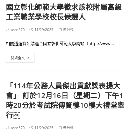
國立彰化師範大學徵求該校附屬高級
短
福
期
工業職業學校校長候選人
利
出
部
境」
訂
Post
Post
Post
ashs570
11/29/2025
未分類
author:
published:
category:
等
定
共
相關遴選資訊請逕至國立彰化師範大學網站（http://www...
「國
9
民
項
國
閱讀全文
年
系
立
金
統
彰
保
修
化
險
「114年公務人員傑出貢獻獎表揚大
正
師
被
會」 訂於12月16日（星期二）下午1
網
範
保
域
大
時20分於考試院傳賢樓10樓大禮堂舉
險
項
學
人
行￼
目
徵
暨
表
求
未
Post
Post
Post
ashs570
11/29/2025
未分類
該
author:
published:
category: