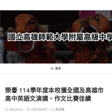
跳
轉
至
主
要
內
容
選單
榮譽
114學年度本校獲全國及高雄市
高中英語文演講、作文比賽佳績
Post
Post
Post
nknush12
12/13/2025
未分類