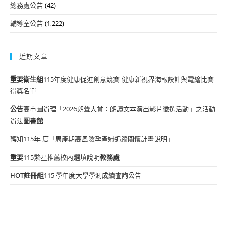
總務處公告
(42)
輔導室公告
(1,222)
近期文章
重要
衛生組
115年度健康促進創意競賽-健康新視界海報設計與電繪比賽
得獎名單
公告
高市圖辦理「2026朗聲大賞：朗讀文本演出影片徵選活動」之活動
辦法
圖書館
轉知115年 度「周產期高風險孕產婦追蹤關懷計畫說明」
重要
115繁星推薦校內選填說明
教務處
HOT
註冊組
115 學年度大學學測成績查詢公告