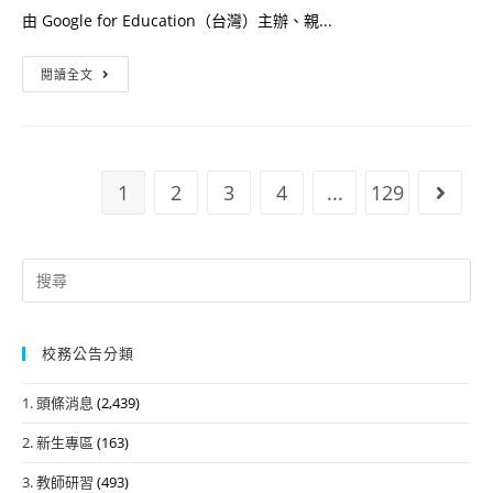
院
作
由 Google for Education（台灣）主辦、親...
傳
勞
賢
工
Google
閱讀全文
樓
勞
for
10
動
Education
樓
契
×
大
約
親
1
2
3
4
...
129
Go to
禮
參
子
堂
考
天
舉
範
下
Search
行
本」
「AI
for:
￼
時
代
校務公告分類
教
師
1. 頭條消息
(2,439)
數
2. 新生專區
(163)
位
教
3. 教師研習
(493)