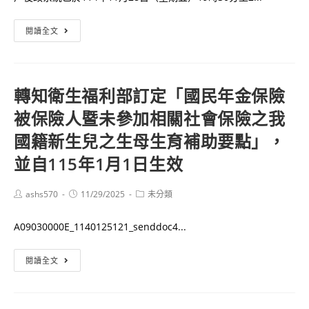
創
人
內
閱讀全文
員
政
甄
部
選
「役
轉知衛生福利部訂定「國民年金保險
簡
男
章
被保險人暨未參加相關社會保險之我
體
（複）
國籍新生兒之生母生育補助要點」，
檢
並自115年1月1日生效
查
詢」
Post
Post
Post
ashs570
11/29/2025
未分類
及
author:
published:
category:
「役
A09030000E_1140125121_senddoc4...
男
線
轉
閱讀全文
上
知
申
衛
請
生