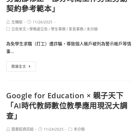
生
訂
契約參考範本」
員
育
於
會
補
12
「115
Post
Post
生輔組
11/26/2025
助
月
author:
published:
Post
公告來文
/
學務處公告
年
/
學生事務
/
家長事務
/
未分類
要
16
category:
度
點」，
日
為免學生求職（打工）遭詐騙，導致個人帳戶被列為警示帳戶等情
客
並
（星
事...
語
自
期
能
115
二）
勞
閱讀全文
力
年
下
動
各
1
午
部
級
月
1
修
認
Google for Education × 親子天下
1
時
正
證
日
20
「AI時代教師數位教學應用現況大調
「部
日
生
分
分
查」
程
效
於
時
表」
考
間
Post
Post
Post
圖書館資訊組
11/24/2025
未分類
試
author:
published:
category:
工