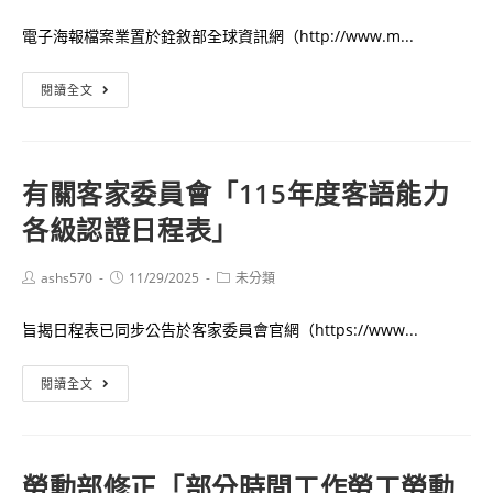
參
校
加
電子海報檔案業置於銓敘部全球資訊網（http://www.m...
附
相
屬
關
「114
閱讀全文
高
社
年
級
會
公
工
保
務
有關客家委員會「115年度客語能力
業
險
人
職
各級認證日程表」
之
員
業
我
傑
學
國
出
Post
Post
Post
ashs570
11/29/2025
未分類
author:
published:
category:
校
籍
貢
校
旨揭日程表已同步公告於客家委員會官網（https://www...
新
獻
長
生
獎
候
有
閱讀全文
兒
表
選
關
之
揚
人
客
生
大
家
母
會」
勞動部修正「部分時間工作勞工勞動
委