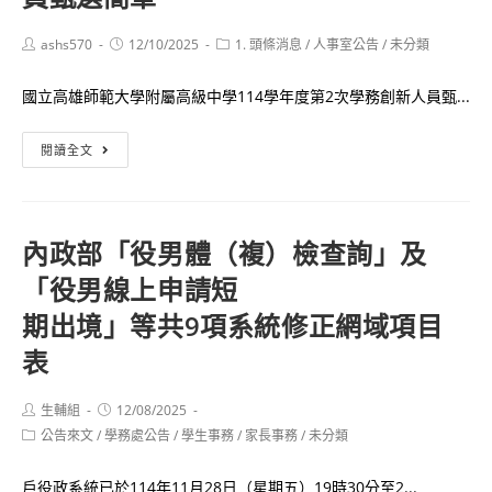
中
聽
英
考
Post
Post
Post
ashs570
12/10/2025
1. 頭條消息
/
人事室公告
/
未分類
author:
published:
category:
語
試
文
國立高雄師範大學附屬高級中學114學年度第2次學務創新人員甄...
考
演
生
114
講、
閱讀全文
服
學
作
務
年
文
隊
度
比
內政部「役男體（複）檢查詢」及
高
賽
「役男線上申請短
師
佳
大
績
期出境」等共9項系統修正網域項目
附
表
中
第
Post
Post
生輔組
12/08/2025
二
author:
published:
Post
公告來文
/
學務處公告
/
學生事務
/
家長事務
/
未分類
次
category:
學
戶役政系統已於114年11月28日（星期五）19時30分至2...