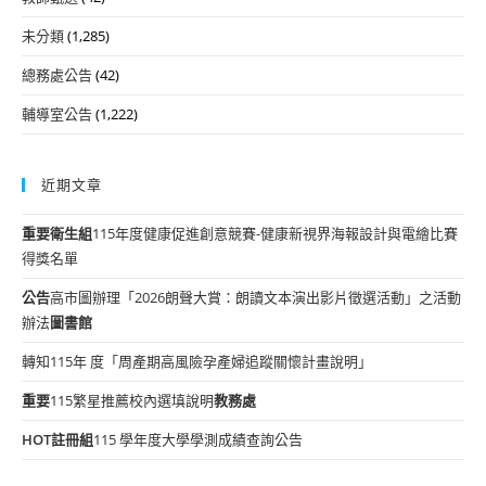
未分類
(1,285)
總務處公告
(42)
輔導室公告
(1,222)
近期文章
重要
衛生組
115年度健康促進創意競賽-健康新視界海報設計與電繪比賽
得獎名單
公告
高市圖辦理「2026朗聲大賞：朗讀文本演出影片徵選活動」之活動
辦法
圖書館
轉知115年 度「周產期高風險孕產婦追蹤關懷計畫說明」
重要
115繁星推薦校內選填說明
教務處
HOT
註冊組
115 學年度大學學測成績查詢公告