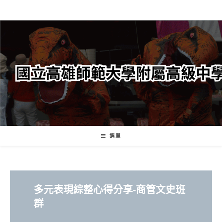
跳
轉
至
主
要
內
容
選單
多元表現綜整心得分享-商管文史班
群