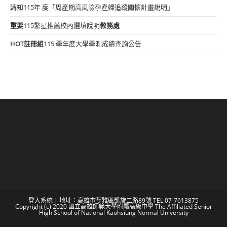
轉知115年 度「周產期高風險孕產婦追蹤關懷計畫說明」
重要
115繁星推薦校內選填說明
教務處
HOT
註冊組
115 學年度大學學測成績查詢公告
登入系統
| 地址：高雄市苓雅區凱旋二路89號 TEL:07-7613875
Copyright (c) 2020 國立高雄師範大學附屬高級中學 The Affiliated Senior
High School of National Kaohsiung Normal University