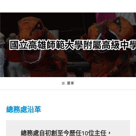
跳
轉
至
主
要
內
容
選單
總務處沿革
總務處自初創至今歷任10位主任，