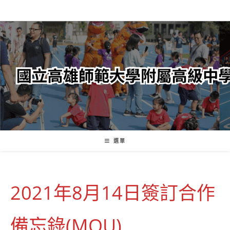
跳
轉
至
主
要
內
容
選單
2021年8月14日簽訂合作
備忘錄(MOU)