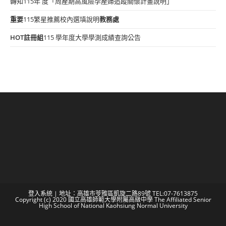
轉知115年 度「周產期高風險孕產婦追蹤關懷計畫說明」
重要
115繁星推薦校內選填說明
教務處
HOT
註冊組
115 學年度大學學測成績查詢公告
登入系統
| 地址：高雄市苓雅區凱旋二路89號 TEL:07-7613875
Copyright (c) 2020 國立高雄師範大學附屬高級中學 The Affiliated Senior
High School of National Kaohsiung Normal University