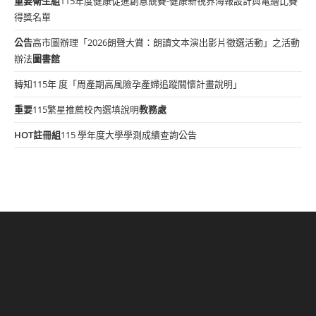
重要
衛生組
115年度健康促進創意競賽-健康新視界海報設計與電繪比賽
得獎名單
公告
高市圖辦理「2026朗聲大賞：朗讀文本演出影片徵選活動」之活動
辦法
圖書館
轉知115年 度「周產期高風險孕產婦追蹤關懷計畫說明」
重要
115繁星推薦校內選填說明
教務處
HOT
註冊組
115 學年度大學學測成績查詢公告