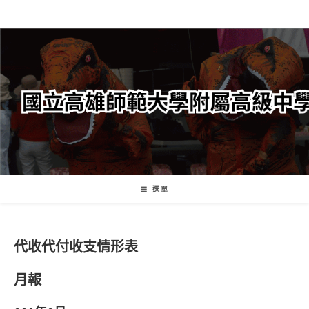
跳
轉
至
主
要
內
容
選單
代收代付收支情形表
月報