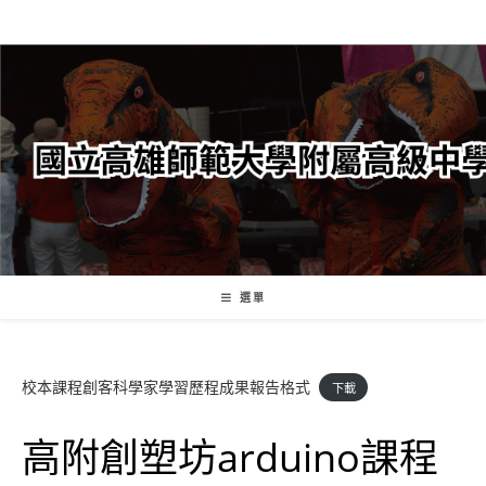
跳
轉
至
主
要
內
容
選單
校本課程創客科學家學習歷程成果報告格式
下載
高附創塑坊arduino課程