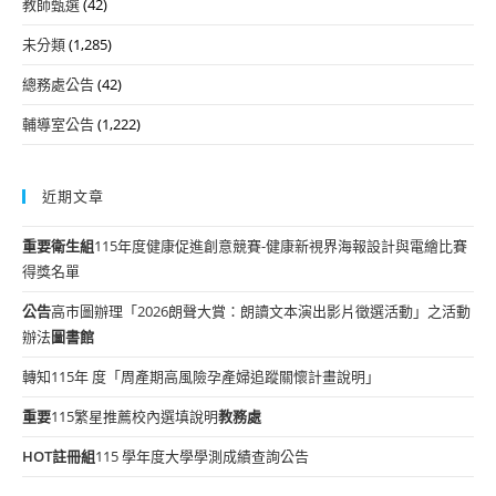
教師甄選
(42)
未分類
(1,285)
總務處公告
(42)
輔導室公告
(1,222)
近期文章
重要
衛生組
115年度健康促進創意競賽-健康新視界海報設計與電繪比賽
得獎名單
公告
高市圖辦理「2026朗聲大賞：朗讀文本演出影片徵選活動」之活動
辦法
圖書館
轉知115年 度「周產期高風險孕產婦追蹤關懷計畫說明」
重要
115繁星推薦校內選填說明
教務處
HOT
註冊組
115 學年度大學學測成績查詢公告