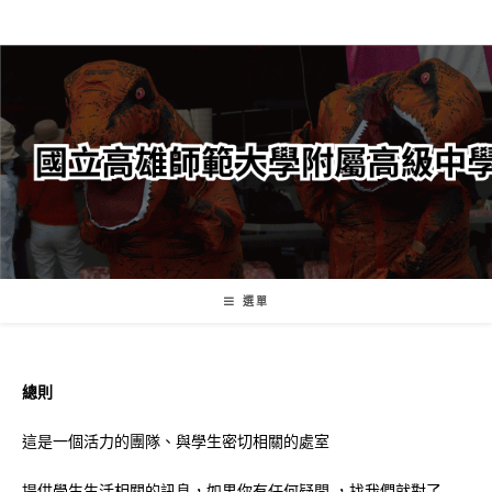
跳
轉
至
主
要
內
容
選單
總則
這是一個活力的團隊、與學生密切相關的處室
提供學生生活相關的訊息，如果你有任何疑問 ，找我們就對了