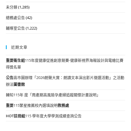
未分類
(1,285)
總務處公告
(42)
輔導室公告
(1,222)
近期文章
重要
衛生組
115年度健康促進創意競賽-健康新視界海報設計與電繪比賽
得獎名單
公告
高市圖辦理「2026朗聲大賞：朗讀文本演出影片徵選活動」之活動
辦法
圖書館
轉知115年 度「周產期高風險孕產婦追蹤關懷計畫說明」
重要
115繁星推薦校內選填說明
教務處
HOT
註冊組
115 學年度大學學測成績查詢公告