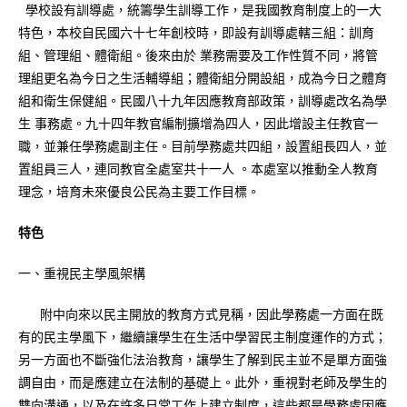
學校設有訓導處，統籌學生訓導工作，是我國教育制度上的一大
特色，本校自民國六十七年創校時，即設有訓導處轄三組：訓育
組、管理組、體衛組。後來由於 業務需要及工作性質不同，將管
理組更名為今日之生活輔導組；體衛組分開設組，成為今日之體育
組和衛生保健組。民國八十九年因應教育部政策，訓導處改名為學
生 事務處。九十四年教官編制擴增為四人，因此增設主任教官一
職，並兼任學務處副主任。目前學務處共四組，設置組長四人，並
置組員三人，連同教官全處室共十一人 。本處室以推動全人教育
理念，培育未來優良公民為主要工作目標。
特色
一、重視民主學風架構
附中向來以民主開放的教育方式見稱，因此學務處一方面在既
有的民主學風下，繼續讓學生在生活中學習民主制度運作的方式；
另一方面也不斷強化法治教育，讓學生了解到民主並不是單方面強
調自由，而是應建立在法制的基礎上。此外，重視對老師及學生的
雙向溝通，以及在許多日常工作上建立制度，這些都是學務處因應