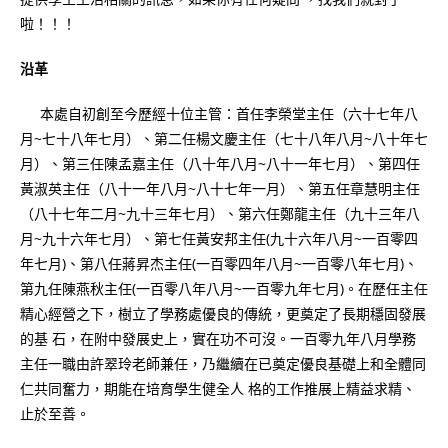
啦！！！
沿革
本處自初創至今歷經十位主管：首任李榮堂主任（六十七年八
月~七十八年七月）、第二任楊文慶主任（七十八年八月~八十年七
月）、第三任陳孟嘉主任（八十年八月~八十一年七月）、第四任
黃淑英主任（八十一年八月~八十七年一月）、第五任章慧明主任
（八十七年二月~九十三年七月）、第六任鄭龍主任（九十三年八
月~九十六年七月）、第七任黃安邦主任(九十六年八月~一百零四
年七月)、第八任蔣昇杰主任(一百零四年八月~一百零八年七月)、
第九任陳燕秋主任(一百零八年八月~一百零九年七月)。在歷任主任
精心經營之下，樹立了學務處優良的傳統，更奠定了長期穩固發展
的基 石，在附中發展史上，實在功不可沒。一百零九年八月學務
主任一職由許翠玲老師兼任，乃繼續在已奠定優良基礎上和全體同
仁共同奮力，期能在培育學生健全人 格的工作推展上精益求精、
止於至善。