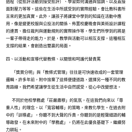
過程（從批評活動到接受批評）、學習如何溝通與協調、以及直接
面對壓力等等。這些在生活中所感受到的實際經驗，會比教科書所
言來的更加真實。此外，讓孩子將課堂中學到的知識在活動中應
用，像是變更校服與公投法的關係、佈置校慶晚會與美術設計課程
的連貫、擔任裁判與運動規則的實際操作等，學生們所學到的將是
一輩子帶得走的能力。於是，教學與活動可以相互支撐，這種相互
支撐的結果，會創造出雙贏的局面。
四、以活動和宣導代替教條、以關懷和呵護代替責罵
「獎賞分明」與「教條式管理」往往是可快速收成的一套管理
邏輯，許多年前，附中捨棄了這條便捷道路，選擇另一種不同的教
育路線。我們希望讓學生從生活中自然感受，從心中改變想法。
不同於他校學務處「莊嚴肅穆」的氣氛，在這我們向來以「尊
重人性」的理念，以「寬容輔導」的策略，來教化學生。在過去附
中的「訓導處」，你聽不到大聲的斥責，你聽到的是輕聲細語的輔
導啟發。在未來附中的「學務處」，仍將在此優良基礎下，繼續努
力耕耘。