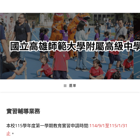
跳
轉
至
主
要
內
容
選單
實習輔導業務
本校115學年度第一學期教育實習申請時間:
114/9/1至115/1/31
止
。