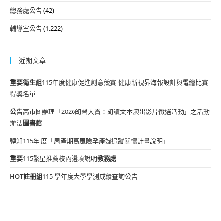
總務處公告
(42)
輔導室公告
(1,222)
近期文章
重要
衛生組
115年度健康促進創意競賽-健康新視界海報設計與電繪比賽
得獎名單
公告
高市圖辦理「2026朗聲大賞：朗讀文本演出影片徵選活動」之活動
辦法
圖書館
轉知115年 度「周產期高風險孕產婦追蹤關懷計畫說明」
重要
115繁星推薦校內選填說明
教務處
HOT
註冊組
115 學年度大學學測成績查詢公告