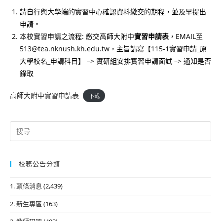
請自行與大學端的實習中心確認資料繳交的期程，並及早提出
申請。
本校實習申請之流程: 繳交高師大附中
實習申請表
，EMAIL至
513@tea.nknush.kh.edu.tw，主旨請寫【115-1實習申請_原
大學校名_申請科目】 –> 實研組安排實習申請面試 –> 通知是否
錄取
高師大附中實習申請表
下載
Search
for:
校務公告分類
1. 頭條消息
(2,439)
2. 新生專區
(163)