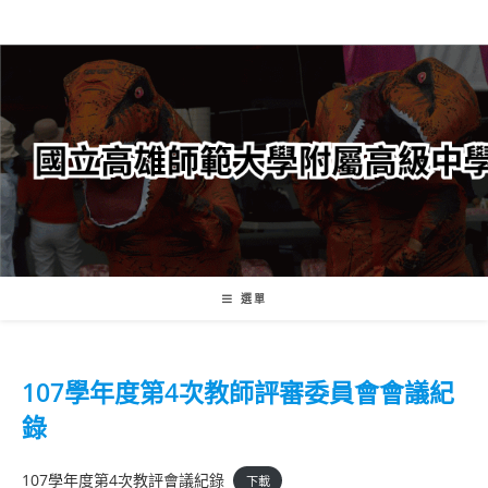
跳
轉
至
主
要
內
容
選單
107學年度第4次教師評審委員會會議紀
錄
107學年度第4次教評會議紀錄
下載