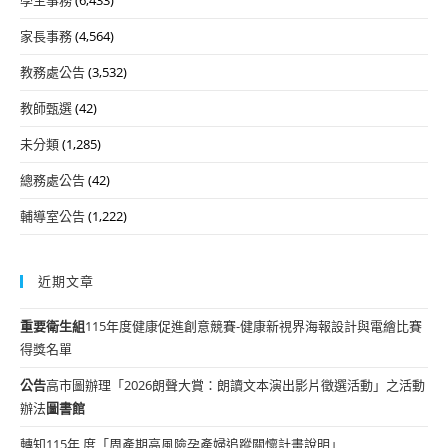
家長事務
(4,564)
教務處公告
(3,532)
教師甄選
(42)
未分類
(1,285)
總務處公告
(42)
輔導室公告
(1,222)
近期文章
重要
衛生組
115年度健康促進創意競賽-健康新視界海報設計與電繪比賽
得獎名單
公告
高市圖辦理「2026朗聲大賞：朗讀文本演出影片徵選活動」之活動
辦法
圖書館
轉知115年 度「周產期高風險孕產婦追蹤關懷計畫說明」