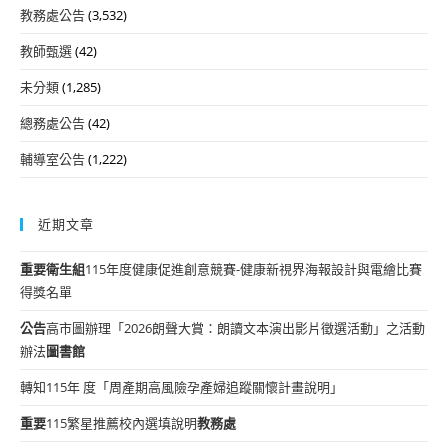
教務處公告
(3,532)
教師甄選
(42)
未分類
(1,285)
總務處公告
(42)
輔導室公告
(1,222)
近期文章
重要
衛生組
115年度健康促進創意競賽-健康新視界海報設計與電繪比賽
得獎名單
公告
高市圖辦理「2026朗聲大賞：朗讀文本演出影片徵選活動」之活動
辦法
圖書館
轉知115年 度「周產期高風險孕產婦追蹤關懷計畫說明」
重要
115繁星推薦校內選填說明
教務處