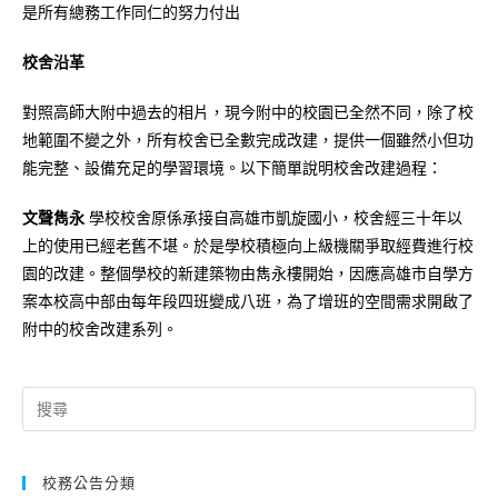
是所有總務工作同仁的努力付出
校舍沿革
對照高師大附中過去的相片，現今附中的校園已全然不同，除了校
地範圍不變之外，所有校舍已全數完成改建，提供一個雖然小但功
能完整、設備充足的學習環境。以下簡單說明校舍改建過程：
文聲雋永
學校校舍原係承接自高雄市凱旋國小，校舍經三十年以
上的使用已經老舊不堪。於是學校積極向上級機關爭取經費進行校
園的改建。整個學校的新建築物由雋永樓開始，因應高雄市自學方
案本校高中部由每年段四班變成八班，為了增班的空間需求開啟了
附中的校舍改建系列。
Search
for:
校務公告分類