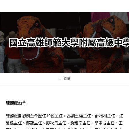
跳
轉
至
主
要
內
容
選單
總務處沿革
總務處自初創至今歷任10位主任，為劉嘉雄主任、薛松村主任、江
滄樑主任、鄭龍主任、廖秋景主任、詹耀宗主任、簡聿成主任、王