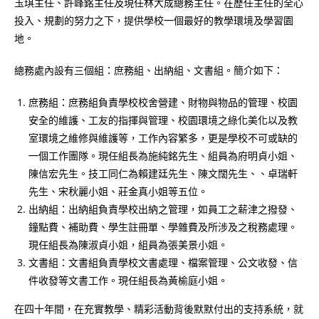
玉琪主任、許峰銘主任及現任林大成總務主任。在歷任主任的全心
投入、規劃的努力之下，提供學校一個最好的教學環境及學習園
地。
總務處內設有三個組：庶務組、出納組、文書組。簡介如下：
庶務組：庶務組負責學校校舍營建、財物與物品的管理、校園
安全的維護、工友的指揮與管理、校園環境之綠化美化以及教
室環境之維修與維護等，工作內容繁多，更是學校不可或缺的
一個工作團隊。現任組長為施純銘先生、組員為府明貞小姐、
陳信宏先生。技工同仁為賴建廷先生、陳文闊先生、、卓瑞軒
先生、宋秋麗小姐、莊金真小姐等五位。
出納組：出納組負責學校出納之管理，如員工之薪津之撥發、
鐘點費、補助費、學生註冊單、學雜費及所涉及之稅務處理。
現任組長為陳淑貞小姐，組員為張美景小姐。
文書組：文書組負責學校文書處理、檔案管理、公文收發、信
件收發等文書工作。現任組長為黃榆庭小姐。
在四十年間，在充實教學、精彩活動背後默默付出的支持系統，就