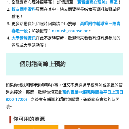
全職諮商心理師招募囉！ 詳情請至
「實習諮商心理師」專區
！
校友個申資料
頁面在其中，快去閱覽學長姊備審資料和甄試經
驗吧！
更多活動資訊和照片回顧請至fb搜尋：
高師附中輔導室－陪青
春走一段
；IG請搜尋：
nknush_counselo
r
。
大學營隊資訊
在此不定時更新，歡迎常來看看有沒有想參加的
營隊或大學活動喔！
個別諮商線上預約
如果你想找輔導老師聊聊心事，但又不想透過學校導師或家長的管
道來接洽，那麼，歡迎你填寫此
預約表單
✉(服務時間為平日上班日
8:00-17:00)
，之後會有輔導老師跟你聯繫，確認諮商會談的時間
哦~