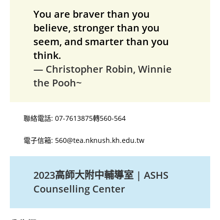
You are braver than you
believe, stronger than you
seem, and smarter than you
think.
— Christopher Robin, Winnie
the Pooh~
聯絡電話: 07-7613875轉560-564
電子信箱: 560@tea.nknush.kh.edu.tw
2023高師大附中輔導室 | ASHS
Counselling Center