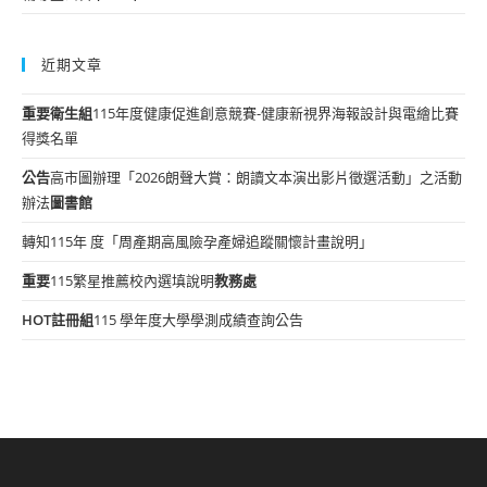
近期文章
重要
衛生組
115年度健康促進創意競賽-健康新視界海報設計與電繪比賽
得獎名單
公告
高市圖辦理「2026朗聲大賞：朗讀文本演出影片徵選活動」之活動
辦法
圖書館
轉知115年 度「周產期高風險孕產婦追蹤關懷計畫說明」
重要
115繁星推薦校內選填說明
教務處
HOT
註冊組
115 學年度大學學測成績查詢公告