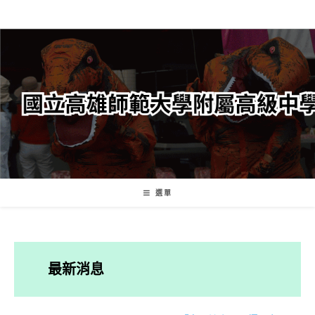
跳
轉
至
主
要
內
容
選單
最新消息