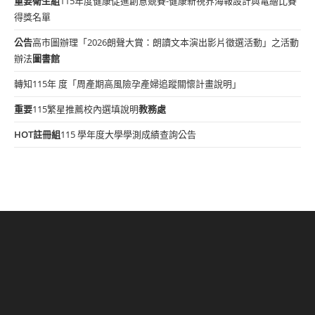
重要
衛生組
115年度健康促進創意競賽-健康新視界海報設計與電繪比賽
得獎名單
公告
高市圖辦理「2026朗聲大賞：朗讀文本演出影片徵選活動」之活動
辦法
圖書館
轉知115年 度「周產期高風險孕產婦追蹤關懷計畫說明」
重要
115繁星推薦校內選填說明
教務處
HOT
註冊組
115 學年度大學學測成績查詢公告