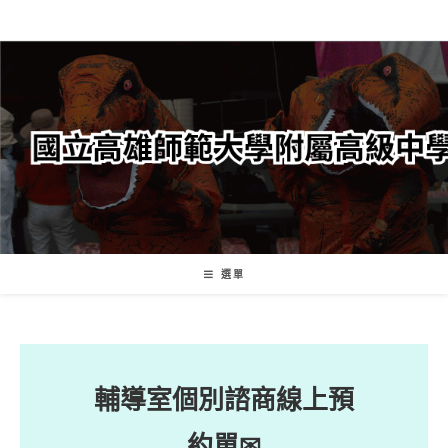
跳
轉
至
主
要
內
容
選單
輔導室個別諮商線上預
約單
✉