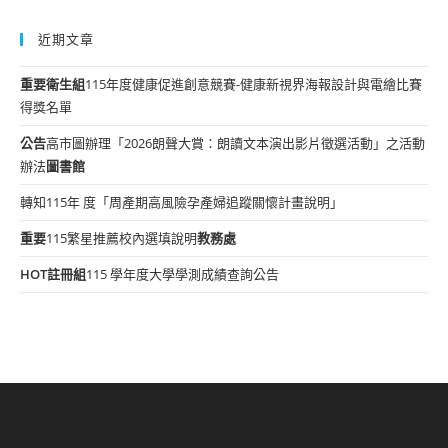
近期文章
重要
衛生組
115年度健康促進創意競賽-健康新視界海報設計與電繪比賽
得獎名單
公告
高市圖辦理「2026朗聲大賞：朗讀文本演出影片徵選活動」之活動
辦法
圖書館
轉知115年 度「周產期高風險孕產婦追蹤關懷計畫說明」
重要
115繁星推薦校內選填說明
教務處
HOT
註冊組
115 學年度大學學測成績查詢公告