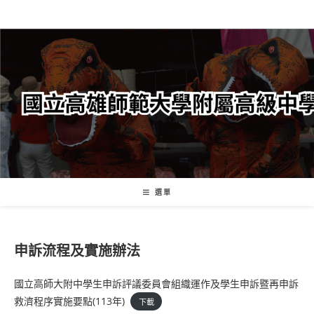
跳
轉
至
主
要
內
容
選單
申訴流程及實施辦法
國立高師大附中學生申訴評議委員會組織運作及學生申訴暨再申訴
救濟程序實施要點(113年)
下載