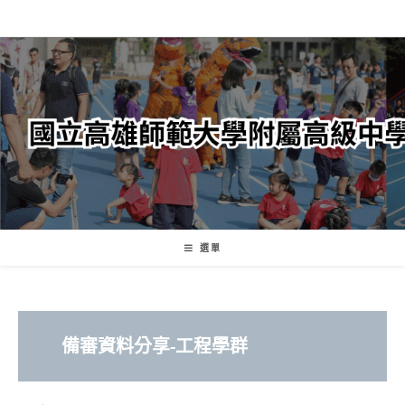
跳
轉
至
主
要
內
容
選單
備審資料分享-工程學群