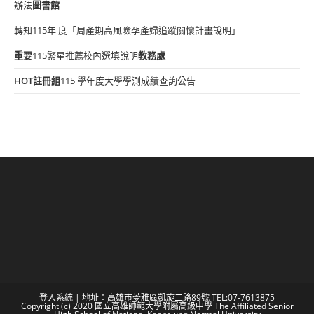
辦法
圖書館
轉知115年 度「周產期高風險孕產婦追蹤關懷計畫說明」
重要
115繁星推薦校內選填說明
教務處
HOT
註冊組
115 學年度大學學測成績查詢公告
登入系統
| 地址：高雄市苓雅區凱旋二路89號 TEL:07-7613875
Copyright (c) 2020 國立高雄師範大學附屬高級中學 The Affiliated Senior