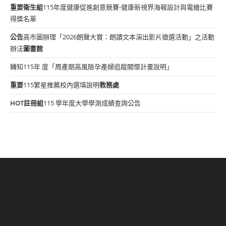
重要
衛生組
115年度健康促進創意競賽-健康新視界海報設計與電繪比賽
得獎名單
公告
高市圖辦理「2026朗聲大賞：朗讀文本演出影片徵選活動」之活動
辦法
圖書館
轉知115年 度「周產期高風險孕產婦追蹤關懷計畫說明」
重要
115繁星推薦校內選填說明
教務處
HOT
註冊組
115 學年度大學學測成績查詢公告