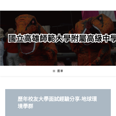
跳
轉
至
主
要
內
容
選單
歷年校友大學面試經驗分享
-地球環
境學群