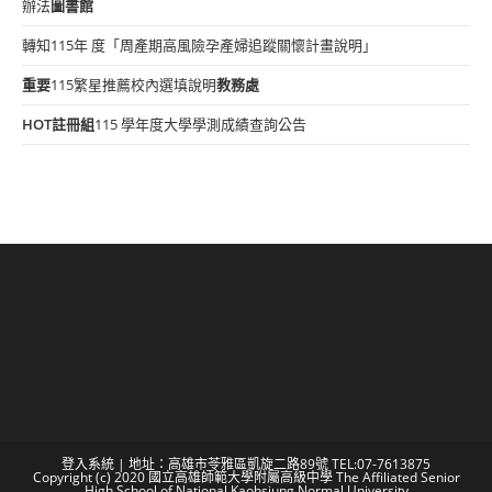
辦法
圖書館
轉知115年 度「周產期高風險孕產婦追蹤關懷計畫說明」
重要
115繁星推薦校內選填說明
教務處
HOT
註冊組
115 學年度大學學測成績查詢公告
登入系統
| 地址：高雄市苓雅區凱旋二路89號 TEL:07-7613875
Copyright (c) 2020 國立高雄師範大學附屬高級中學 The Affiliated Senior
High School of National Kaohsiung Normal University