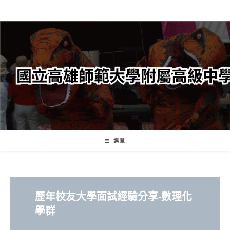
跳
轉
至
主
要
內
容
選單
歷年校友大學面試經驗分享
-數理化
學群