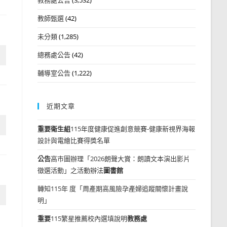
教師甄選
(42)
未分類
(1,285)
總務處公告
(42)
輔導室公告
(1,222)
近期文章
重要
衛生組
115年度健康促進創意競賽-健康新視界海報
設計與電繪比賽得獎名單
公告
高市圖辦理「2026朗聲大賞：朗讀文本演出影片
徵選活動」之活動辦法
圖書館
轉知115年 度「周產期高風險孕產婦追蹤關懷計畫說
明」
重要
115繁星推薦校內選填說明
教務處