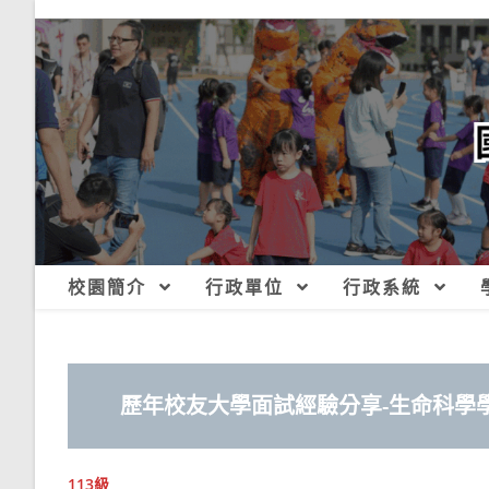
跳
轉
至
主
要
內
容
校園簡介
行政單位
行政系統
歷年校友大學面試經驗分享
-生命科學
113級