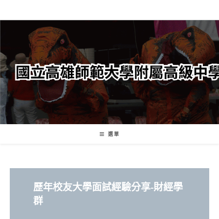
跳
轉
至
主
要
內
容
選單
歷年校友大學面試經驗分享
-財經學
群