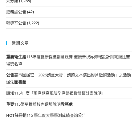
未分類
(1,285)
總務處公告
(42)
輔導室公告
(1,222)
近期文章
重要
衛生組
115年度健康促進創意競賽-健康新視界海報設計與電繪比賽
得獎名單
公告
高市圖辦理「2026朗聲大賞：朗讀文本演出影片徵選活動」之活動
辦法
圖書館
轉知115年 度「周產期高風險孕產婦追蹤關懷計畫說明」
重要
115繁星推薦校內選填說明
教務處
HOT
註冊組
115 學年度大學學測成績查詢公告