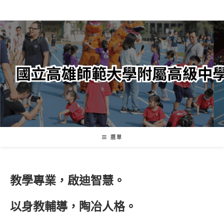
跳
轉
至
主
要
內
容
選單
教學專業，啟迪智慧。
以身教輔導，陶冶人格。