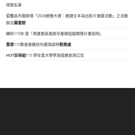
得獎名單
公告
高市圖辦理「2026朗聲大賞：朗讀文本演出影片徵選活動」之活動
辦法
圖書館
轉知115年 度「周產期高風險孕產婦追蹤關懷計畫說明」
重要
115繁星推薦校內選填說明
教務處
HOT
註冊組
115 學年度大學學測成績查詢公告