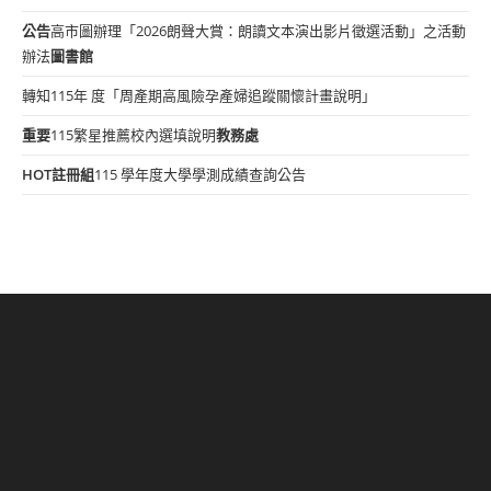
公告
高市圖辦理「2026朗聲大賞：朗讀文本演出影片徵選活動」之活動
辦法
圖書館
轉知115年 度「周產期高風險孕產婦追蹤關懷計畫說明」
重要
115繁星推薦校內選填說明
教務處
HOT
註冊組
115 學年度大學學測成績查詢公告