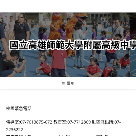
跳
轉
至
主
要
內
容
選單
校園緊急電話
傳達室:07-7613875-672 教官室:07-7712869 駐區派出所:07-
2236222