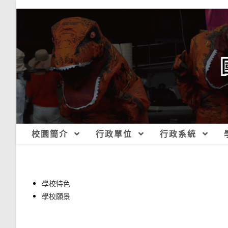
跳
轉
至
主
要
內
容
校園簡介
行政單位
行政系統
學校特色
學校願景