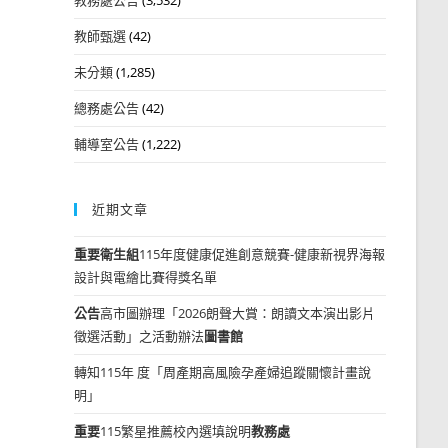
教師甄選
(42)
未分類
(1,285)
總務處公告
(42)
輔導室公告
(1,222)
近期文章
重要
衛生組
115年度健康促進創意競賽-健康新視界海報
設計與電繪比賽得獎名單
公告
高市圖辦理「2026朗聲大賞：朗讀文本演出影片
徵選活動」之活動辦法
圖書館
轉知115年 度「周產期高風險孕產婦追蹤關懷計畫說
明」
重要
115繁星推薦校內選填說明
教務處