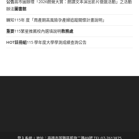
公告
高市圖辦理「2026朗聲大賞：朗讀文本演出影片徵選活動」之活動
辦法
圖書館
轉知115年 度「周產期高風險孕產婦追蹤關懷計畫說明」
重要
115繁星推薦校內選填說明
教務處
HOT
註冊組
115 學年度大學學測成績查詢公告
登入系統
| 地址：高雄市苓雅區凱旋二路89號 TEL:07-7613875