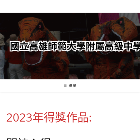
跳
轉
至
主
要
內
容
選單
2023年得獎作品: