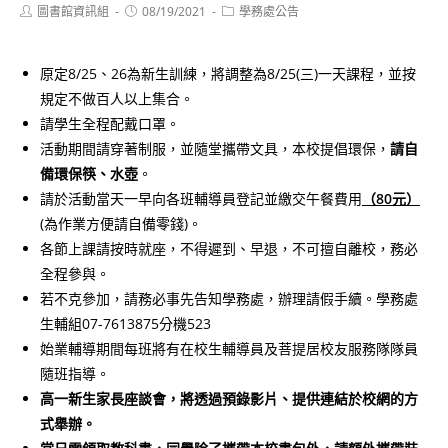
Post
Post
Post
圖書館資訊組
08/19/2021
學務處公告
author:
published:
category:
原定8/25、26為新生訓練，將調整為8/25(三)一天課程，並按
規定不做百人以上集合。
請學生全程配戴口罩。
活動期間請穿著制服，並隨堂攜帶文具，本校提倡環保，
請自
備環保筷、水壺
。
請於活動當天一早向各班輔導員登記並繳交午餐費用
（80元）
(為作業方便請自備零錢)。
各節上課請按時就座，不得遲到、早退，不可擅自離校，務必
全程參與。
若不克參加，請務必事先告知學務處，辦理請假手續。學務處
生輔組07-7613875分機523
始業輔導期間每班將有在校生輔導員及菩提居校友服務隊隊員
隨班指導。
高一新生家長座談會，將透過預錄影片、提供連結於校網的方
式舉辦。