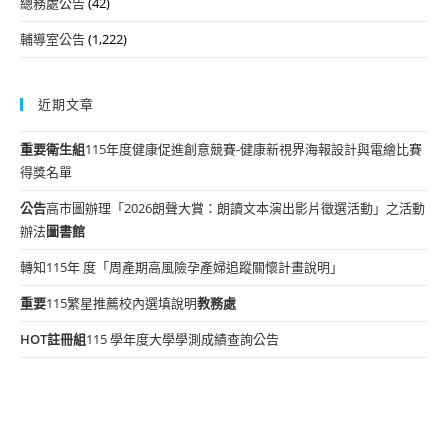
總務處公告
(42)
輔導室公告
(1,222)
近期文章
重要
衛生組
115年度健康促進創意競賽-健康新視界海報設計與電繪比賽
得獎名單
公告
高市圖辦理「2026朗聲大賞：朗讀文本演出影片徵選活動」之活動
辦法
圖書館
轉知115年 度「周產期高風險孕產婦追蹤關懷計畫說明」
重要
115繁星推薦校內選填說明
教務處
HOT
註冊組
115 學年度大學學測成績查詢公告