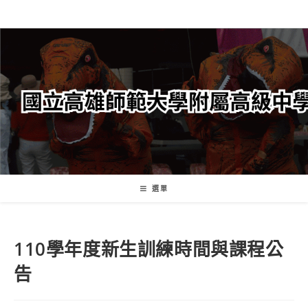
跳
轉
至
主
要
內
容
選單
110學年度新生訓練時間與課程公
告