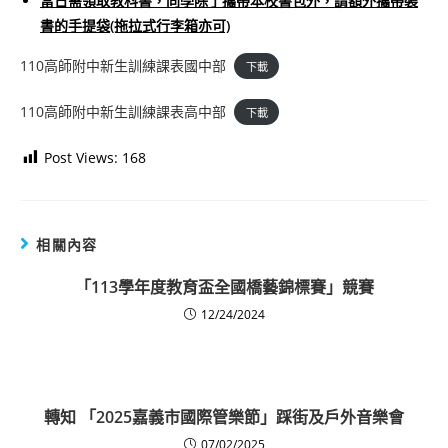
當日需領取教科書，同學除了攜帶本校書包外，請額外攜帶裝
書的手提袋(拖拉式行李箱亦可)
110高師附中新生訓練課表國中部
下載
110高師附中新生訓練課表高中部
下載
Post Views:
168
相關內容
「113學年度教育盃全國橋藝錦標賽」競賽
12/24/2024
轉知 「2025嘉義市國際管樂節」踩街及戶外音樂會
07/02/2025