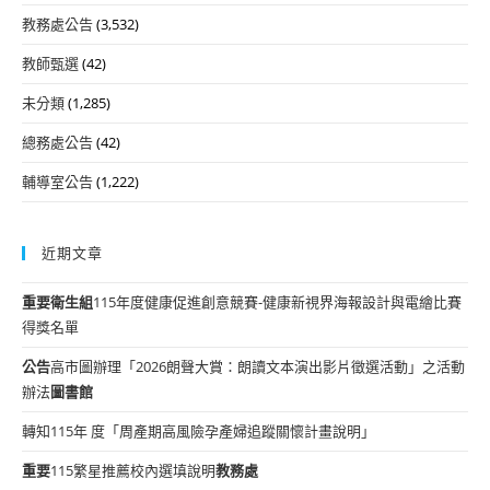
教務處公告
(3,532)
教師甄選
(42)
未分類
(1,285)
總務處公告
(42)
輔導室公告
(1,222)
近期文章
重要
衛生組
115年度健康促進創意競賽-健康新視界海報設計與電繪比賽
得獎名單
公告
高市圖辦理「2026朗聲大賞：朗讀文本演出影片徵選活動」之活動
辦法
圖書館
轉知115年 度「周產期高風險孕產婦追蹤關懷計畫說明」
重要
115繁星推薦校內選填說明
教務處