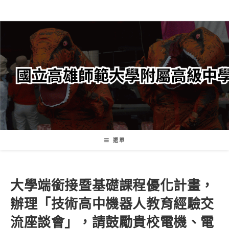
跳
轉
至
主
要
內
容
選單
大學端銜接暨基礎課程優化計畫，
辦理「技術高中機器人教育經驗交
流座談會」，請鼓勵貴校電機、電