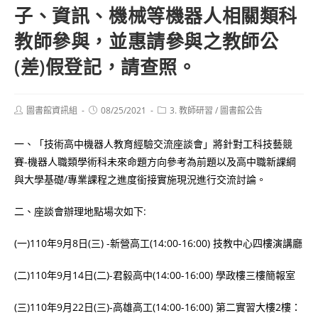
子、資訊、機械等機器人相關類科
教師參與，並惠請參與之教師公
(差)假登記，請查照。
Post
Post
Post
圖書館資訊組
08/25/2021
3. 教師研習
/
圖書館公告
author:
published:
category:
一、「技術高中機器人教育經驗交流座談會」將針對工科技藝競
賽-機器人職類學術科未來命題方向參考為前題以及高中職新課綱
與大學基礎/專業課程之進度銜接實施現況進行交流討論。
二、座談會辦理地點場次如下:
(一)110年9月8日(三) -新營高工(14:00-16:00) 技教中心四樓演講廳
(二)110年9月14日(二)-君毅高中(14:00-16:00) 學政樓三樓簡報室
(三)110年9月22日(三)-高雄高工(14:00-16:00) 第二實習大樓2樓：